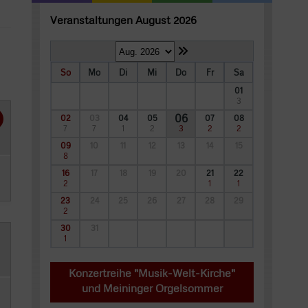
Veranstaltungen August 2026
So
Mo
Di
Mi
Do
Fr
Sa
01
3
06
02
03
04
05
07
08
7
7
1
2
3
2
2
09
10
11
12
13
14
15
8
16
17
18
19
20
21
22
2
1
1
23
24
25
26
27
28
29
2
30
31
1
Konzertreihe "Musik-Welt-Kirche"
und Meininger Orgelsommer