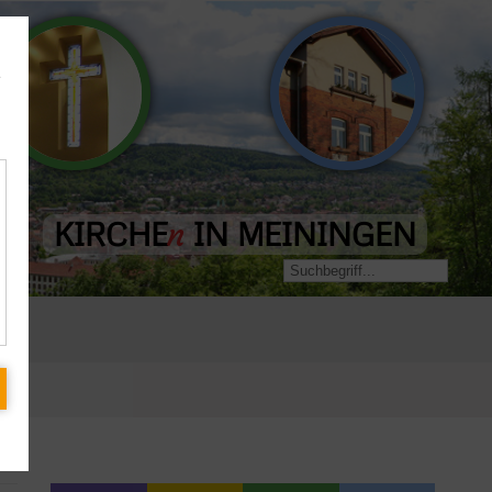
Evangelisch-
e
Landeskirchliche
Freikirchliche
Gemeinschaft
Gemeinde
KIRCHE
IN MEININGEN
n