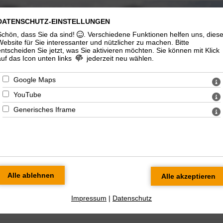
DATENSCHUTZ-EINSTELLUNGEN
ngelisch-
Katholische
Schön, dass Sie da sind!
. Verschiedene Funktionen helfen uns, dies
therische
Gemeinde "St.
Website für Sie interessanter und nützlicher zu machen.
Bitte
emeinde
Marien"
entscheiden Sie jetzt, was Sie aktivieren möchten. Sie können mit Klick
auf das Icon unten links
jederzeit neu wählen.
Google Maps
YouTube
Generisches Iframe
n/Gymnasium
Soziales/Seelsorge
Kirchenmusik
Ökumenisches
Impressum
|
Datenschutz