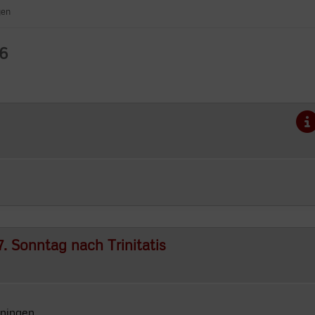
gen
6
. Sonntag nach Trinitatis
iningen