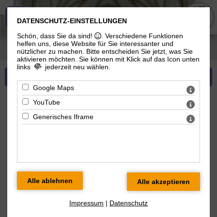
Evangelisch-Lutherische Gemeinde
DATENSCHUTZ-EINSTELLUNGEN
Schön, dass Sie da sind!
. Verschiedene Funktionen
helfen uns, diese Website für Sie interessanter und
Sie sind hier:
Evangelisch-Lutherische Gemeinde
>
Über uns
>
Unsere Orte
>
nützlicher zu machen.
Bitte entscheiden Sie jetzt, was Sie
Stadtkirche
aktivieren möchten. Sie können mit Klick auf das Icon unten
links
jederzeit neu wählen.
Mehr zu Unsere Orte
Google Maps
YouTube
Stadtkirche, Orgel und Glocken
Generisches Iframe
Standort:
Stadtkirche Meiningen, Marktplatz, 98617
Meiningen
Impressum
|
Datenschutz