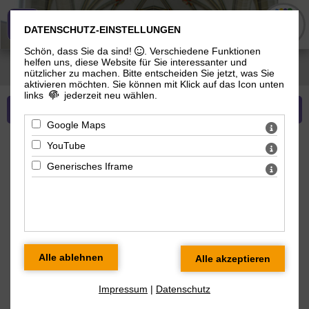
Evangelisch-Lutherische Gemeinde
DATENSCHUTZ-EINSTELLUNGEN
Schön, dass Sie da sind!
. Verschiedene Funktionen
helfen uns, diese Website für Sie interessanter und
Sie sind hier:
Evangelisch-Lutherische Gemeinde
>
Stadtkirchensanierung
> News
nützlicher zu machen.
Bitte entscheiden Sie jetzt, was Sie
Förderverein & Stadtkirchensanierung
aktivieren möchten. Sie können mit Klick auf das Icon unten
links
jederzeit neu wählen.
Mehr zu Stadtkirchensanierung
Google Maps
YouTube
Aktuelles zum Fördererein und zur
Generisches Iframe
Stadtkirchensanierung
Impressum
|
Datenschutz