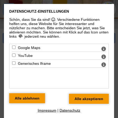
Landeskirchliche Gemeinschaft
DATENSCHUTZ-EINSTELLUNGEN
Schön, dass Sie da sind!
. Verschiedene Funktionen
helfen uns, diese Website für Sie interessanter und
Sie sind hier:
Landeskirchliche Gemeinschaft
>
Gemeinde
> Geschichte
nützlicher zu machen.
Bitte entscheiden Sie jetzt, was Sie
aktivieren möchten. Sie können mit Klick auf das Icon unten
links
jederzeit neu wählen.
Mehr zu Gemeinde
Google Maps
Geschichte der Landeskirchlichen
YouTube
Gemeinschaft
Generisches Iframe
Entstehung
Eine Wurzel ist der Pietismus, eine innerkirchliche
Aufbruchbewegung. Der Pietismus wiederum ist eine
Rückbesinnung auf Anliegen und Gedanken der
Reformation und Martin Luthers.
Betont wurde dabei eine persönliche Beziehung zu
Gott, der Mitdienst aller Glaubenden und die Bibel als
Impressum
|
Datenschutz
das für alle Zeiten gültige Wort Gottes.