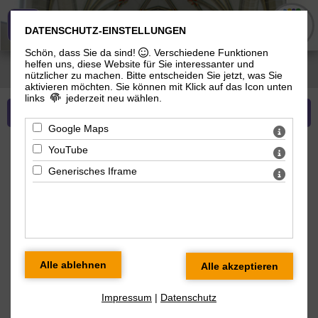
Evangelisch-Lutherische Gemeinde
DATENSCHUTZ-EINSTELLUNGEN
Schön, dass Sie da sind!
. Verschiedene Funktionen
helfen uns, diese Website für Sie interessanter und
Sie sind hier:
Evangelisch-Lutherische Gemeinde
>
Über uns
>
Unsere Orte
>
nützlicher zu machen.
Bitte entscheiden Sie jetzt, was Sie
Welkershausen
aktivieren möchten. Sie können mit Klick auf das Icon unten
links
jederzeit neu wählen.
Mehr zu Unsere Orte
Google Maps
YouTube
Kirche zu Welkershausen
Generisches Iframe
Standort:
Kirche zu Welkershausen, Landsbergblick 3,
98617 Meiningen
Impressum
|
Datenschutz