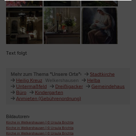
Text folgt
Mehr zum Thema "Unsere Orte":
Stadtkirche
Heilig Kreuz
Welkershausen
Helba
Untermaßfeld
Dreißigacker
Gemeindehaus
Büro
Kindergarten
Anmieten (Gebührenordnung)
Bildautoren:
Kirche in Welkershausen | © Ursula Brichta
Kirche in Welkershausen | © Ursula Brichta
Kirche in Welkershausen | © Ursula Brichta