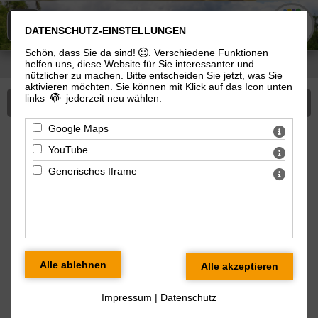
KIRCHE
n
IN MEININGEN
DATENSCHUTZ-EINSTELLUNGEN
Schön, dass Sie da sind!
. Verschiedene Funktionen
helfen uns, diese Website für Sie interessanter und
Sie sind hier:
Kirchen in Meiningen
>
Angebote
> Alle Veranstaltungen
nützlicher zu machen.
Bitte entscheiden Sie jetzt, was Sie
aktivieren möchten. Sie können mit Klick auf das Icon unten
links
jederzeit neu wählen.
Mehr zu Angebote
Google Maps
Veranstaltungen am 05.06.2026
YouTube
Generisches Iframe
« zurück zur Übersicht
Kath. Werktagsgottesdienst
Fr 05.06.2026 08 Uhr
Meiningen, Kath. Kirche St. Marien,
Mauergasse, 98617 Meiningen
Impressum
|
Datenschutz