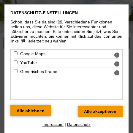
KIRCHE
n
IN MEININGEN
DATENSCHUTZ-EINSTELLUNGEN
Schön, dass Sie da sind!
. Verschiedene Funktionen
helfen uns, diese Website für Sie interessanter und
Sie sind hier:
Kirchen in Meiningen
>
Angebote
> Alle Veranstaltungen
nützlicher zu machen.
Bitte entscheiden Sie jetzt, was Sie
aktivieren möchten. Sie können mit Klick auf das Icon unten
links
jederzeit neu wählen.
Mehr zu Angebote
Google Maps
Veranstaltungen am 10.12.2025
YouTube
Generisches Iframe
« zurück zur Übersicht
Roratemesse
Kath. Gottesdienst
Mi 10.12.2025 06 Uhr
Meiningen, Kath. Kirche St. Marien,
Mauergasse, 98617 Meiningen
Impressum
|
Datenschutz