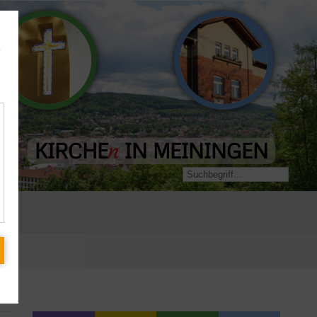
Evangelisch-
e
Landeskirchliche
Freikirchliche
Gemeinschaft
Gemeinde
KIRCHE
IN MEININGEN
n