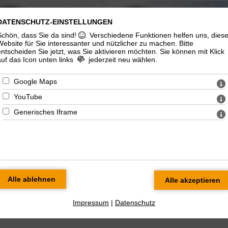
DATENSCHUTZ-EINSTELLUNGEN
ngelisch-
Katholische
Schön, dass Sie da sind!
. Verschiedene Funktionen helfen uns, dies
therische
Gemeinde "St.
Website für Sie interessanter und nützlicher zu machen.
Bitte
emeinde
Marien"
entscheiden Sie jetzt, was Sie aktivieren möchten. Sie können mit Klick
auf das Icon unten links
jederzeit neu wählen.
Google Maps
YouTube
Generisches Iframe
n/Gymnasium
Soziales/Seelsorge
Kirchenmusik
Ökumenisches
Impressum
|
Datenschutz