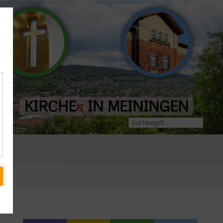
Evangelisch-
e
Landeskirchliche
Freikirchliche
Gemeinschaft
Gemeinde
KIRCHE
IN MEININGEN
n