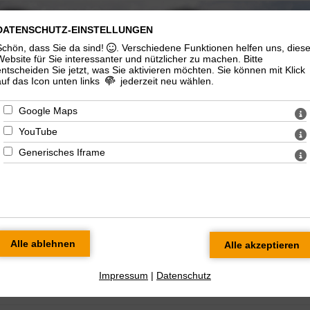
DATENSCHUTZ-EINSTELLUNGEN
ngelisch-
Katholische
Schön, dass Sie da sind!
. Verschiedene Funktionen helfen uns, dies
therische
Gemeinde "St.
Website für Sie interessanter und nützlicher zu machen.
Bitte
emeinde
Marien"
entscheiden Sie jetzt, was Sie aktivieren möchten. Sie können mit Klick
auf das Icon unten links
jederzeit neu wählen.
Google Maps
YouTube
Generisches Iframe
n/Gymnasium
Soziales/Seelsorge
Kirchenmusik
Ökumenisches
Impressum
|
Datenschutz