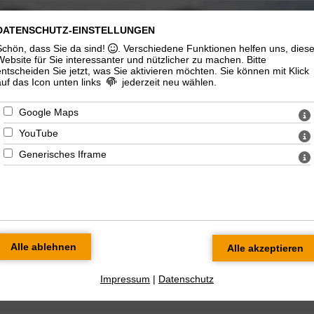
DATENSCHUTZ-EINSTELLUNGEN
ngelisch-
Katholische
Schön, dass Sie da sind!
. Verschiedene Funktionen helfen uns, dies
therische
Gemeinde "St.
Website für Sie interessanter und nützlicher zu machen.
Bitte
emeinde
Marien"
entscheiden Sie jetzt, was Sie aktivieren möchten. Sie können mit Klick
auf das Icon unten links
jederzeit neu wählen.
Google Maps
YouTube
Generisches Iframe
n/Gymnasium
Soziales/Seelsorge
Kirchenmusik
Ökumenisches
Impressum
|
Datenschutz