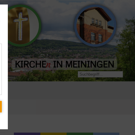
Evangelisch-
e
Landeskirchliche
Freikirchliche
Gemeinschaft
Gemeinde
KIRCHE
IN MEININGEN
n