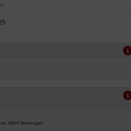
gen
25
sse, 98617 Meiningen