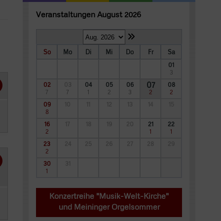
Veranstaltungen August 2026
So
Mo
Di
Mi
Do
Fr
Sa
01
3
07
02
03
04
05
06
08
7
7
1
2
3
2
2
09
10
11
12
13
14
15
8
16
17
18
19
20
21
22
2
1
1
23
24
25
26
27
28
29
2
30
31
1
Konzertreihe "Musik-Welt-Kirche"
und Meininger Orgelsommer