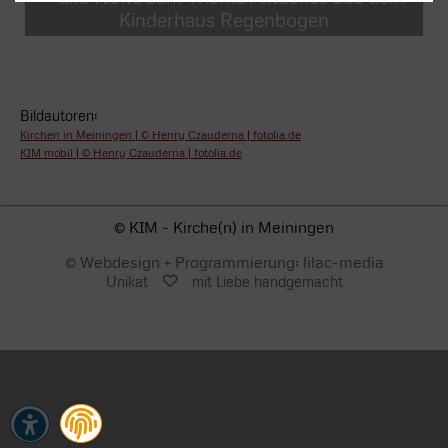
Kinderhaus Regenbogen
Bildautoren:
Kirchen in Meiningen | © Henry Czauderna | fotolia.de
KIM mobil | © Henry Czauderna | fotolia.de
© KIM - Kirche(n) in Meiningen
© Webdesign + Programmierung: lilac-media
Unikat
mit Liebe handgemacht