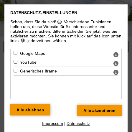
KIRCHE
n
IN MEININGEN
DATENSCHUTZ-EINSTELLUNGEN
Schön, dass Sie da sind!
. Verschiedene Funktionen
helfen uns, diese Website für Sie interessanter und
Sie sind hier:
Kirchen in Meiningen
>
Kindergarten/Gymnasium
> Christlicher
nützlicher zu machen.
Bitte entscheiden Sie jetzt, was Sie
Kindergarten >
Aktuelles
> FOLGT UNS AUF INSTAGRAM
aktivieren möchten. Sie können mit Klick auf das Icon unten
links
jederzeit neu wählen.
Mehr zu Christlicher Kindergarten
Google Maps
YouTube
Aktuelles aus dem Kinderhaus
Generisches Iframe
Regenbogen
31.07.2025
FOLGT UNS AUF INSTAGRAM
Zugehörige Dokumente:
Instagram
Impressum
|
Datenschutz
« alle News zum Thema Aktuelles aus dem