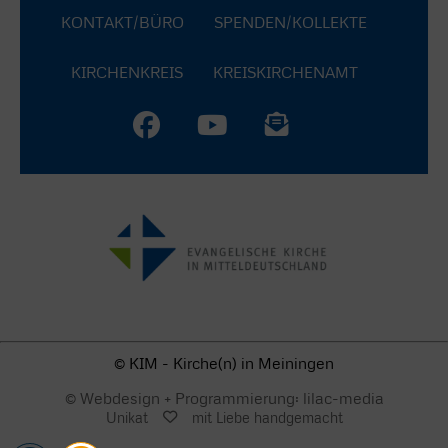
KONTAKT/BÜRO
SPENDEN/KOLLEKTE
KIRCHENKREIS
KREISKIRCHENAMT
© KIM - Kirche(n) in Meiningen
© Webdesign + Programmierung: lilac-media
Unikat
mit Liebe handgemacht