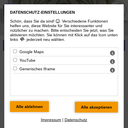
Evangelisch-Lutherische Gemeinde
DATENSCHUTZ-EINSTELLUNGEN
Schön, dass Sie da sind!
. Verschiedene Funktionen
helfen uns, diese Website für Sie interessanter und
Sie sind hier:
Evangelisch-Lutherische Gemeinde
>
Gottesdienste
> Ev.-luth.
nützlicher zu machen.
Bitte entscheiden Sie jetzt, was Sie
Gottesdienste und Veranstaltungen
aktivieren möchten. Sie können mit Klick auf das Icon unten
links
jederzeit neu wählen.
Mehr zu Gottesdienste
Google Maps
YouTube
Veranstaltungsdetails
Generisches Iframe
GOTTESDIENST MIT
WEIHNACHTSORATORIUM
Teil 6 „Herr, wenn die stolzen Feinde
schnauben“
Impressum
|
Datenschutz
Sonntag 03.01.2027 10 Uhr
Stadtkirche Meiningen, Marktplatz, 98617