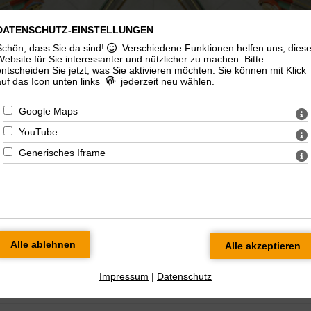
EVANGELIS
DATENSCHUTZ-EINSTELLUNGEN
Schön, dass Sie da sind!
. Verschiedene Funktionen helfen uns, dies
Website für Sie interessanter und nützlicher zu machen.
Bitte
entscheiden Sie jetzt, was Sie aktivieren möchten. Sie können mit Klick
auf das Icon unten links
jederzeit neu wählen.
Google Maps
YouTube
Generisches Iframe
Kirchli
s
Kinder/Jugend
Musik
Stadtkirchensanierung
Impressum
|
Datenschutz
sse