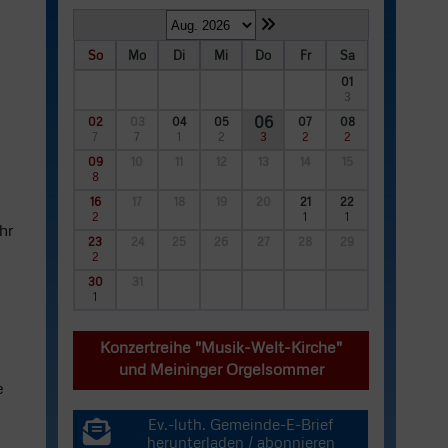
So
Mo
Di
Mi
Do
Fr
Sa
01
3
06
02
03
04
05
07
08
7
7
1
2
3
2
2
09
10
11
12
13
14
15
8
16
17
18
19
20
21
22
2
1
1
hr
23
24
25
26
27
28
29
2
30
31
1
Konzertreihe "Musik-Welt-Kirche"
und Meininger Orgelsommer
e
Ev.-luth. Gemeinde-E-Brief
herunterladen / abonnieren