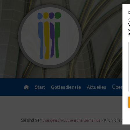
Zur KIM-Startseite und
Gemeindeauswahl
Start
Gottesdienste
Aktuelles
Über un
Sie sind hier:
Evangelisch-Lutherische Gemeinde
> Kirchliche Anlä