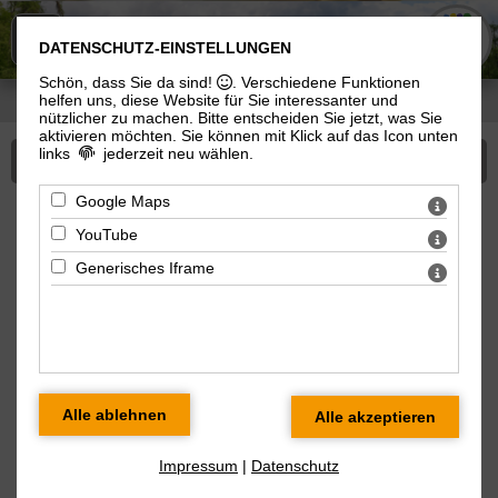
KIRCHE
n
IN MEININGEN
DATENSCHUTZ-EINSTELLUNGEN
Schön, dass Sie da sind!
. Verschiedene Funktionen
helfen uns, diese Website für Sie interessanter und
Sie sind hier:
Kirchen in Meiningen
>
Angebote
> Alle Veranstaltungen
nützlicher zu machen.
Bitte entscheiden Sie jetzt, was Sie
aktivieren möchten. Sie können mit Klick auf das Icon unten
links
jederzeit neu wählen.
Mehr zu Angebote
Google Maps
Veranstaltungen am 15.01.2026
YouTube
Generisches Iframe
« zurück zur Übersicht
Requiem
Kath. Gottesdienst
Do 15.01.2026 09 Uhr
Suhl
Impressum
|
Datenschutz